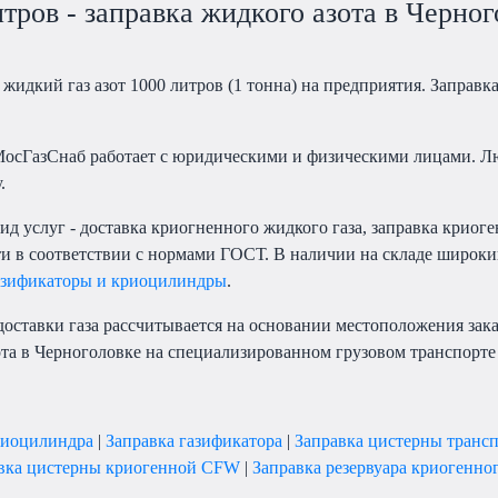
итров - заправка жидкого азота в Черно
жидкий газ азот 1000 литров (1 тонна) на предприятия. Заправка
осГазСнаб работает с юридическими и физическими лицами. Лю
.
д услуг - доставка криогненного жидкого газа, заправка криог
ти в соответствии с нормами ГОСТ. В наличии на складе широки
азификаторы и криоцилиндры
.
доставки газа рассчитывается на основании местоположения зак
та в Черноголовке на специализированном грузовом транспорте -
риоцилиндра
|
Заправка газификатора
|
Заправка цистерны транс
вка цистерны криогенной CFW
|
Заправка резервуара криогенно