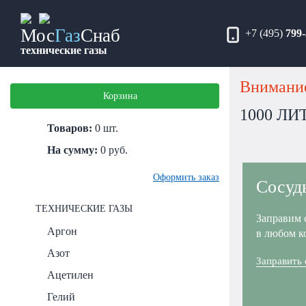
Мос
Газ
Снаб
+7 (495)
799-
технические газы
Внимание
Корзина
1000 Л
Товаров:
0
шт.
На сумму:
0
руб.
Оформить заказ
Сосуд
ТЕХНИЧЕСКИЕ ГАЗЫ
Заправим 
Аргон
в любом к
Азот
Заправить
Ацетилен
Гелий