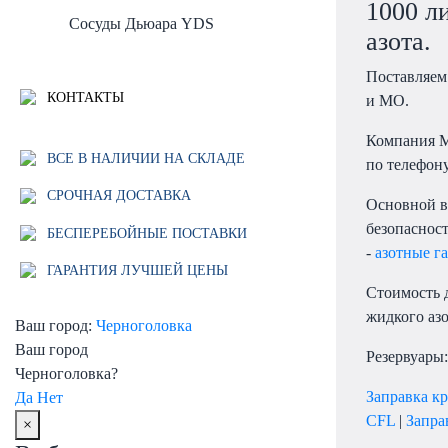
1000 л
Сосуды Дьюара YDS
азота.
Поставляем 
КОНТАКТЫ
и МО.
Компания М
ВСЕ В НАЛИЧИИ НА СКЛАДЕ
по телефону
СРОЧНАЯ ДОСТАВКА
Основной ви
безопаснос
БЕСПЕРЕБОЙНЫЕ ПОСТАВКИ
-
азотные г
ГАРАНТИЯ ЛУЧШЕЙ ЦЕНЫ
Стоимость 
жидкого азо
Ваш город:
Черноголовка
Ваш город
Резервуары:
Черноголовка?
Заправка к
Да
Нет
CFL
|
Запра
×