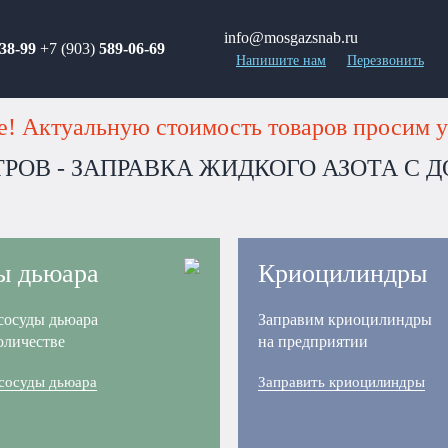
info@mosgazsnab.ru
38-99
+7 (903)
589-06-69
Напишите нам
Перезвонить
! Актуальную стоимость товаров просим у
ИТРОВ - ЗАПРАВКА ЖИДКОГО АЗОТА С
ы дьюара
Криоцилиндры
сосуды дьюара
Заправим криоцилиндры
оличестве
на предприятии
 сосуды дьюара
Заправить криоцилиндры