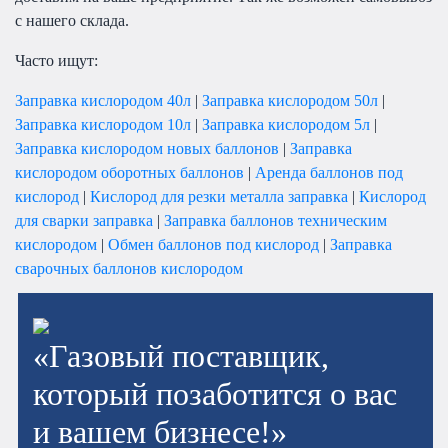
с нашего склада.
Часто ищут:
Заправка кислородом 40л
|
Заправка кислородом 50л
|
Заправка кислородом 10л
|
Заправка кислородом 5л
|
Заправка кислородом новых баллонов
|
Заправка
кислородом оборотных баллонов
|
Аренда баллонов под
кислород
|
Кислород для резки металла заправка
|
Кислород
для сварки заправка
|
Заправка баллонов техническим
кислородом
|
Обмен баллонов под кислород
|
Заправка
сварочных баллонов кислородом
«Газовый поставщик,
который позаботится о вас
и вашем бизнесе!»