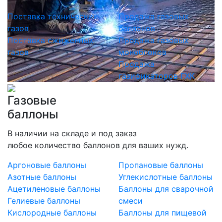
Поставка технических
Продажа газовых
газов
баллонов
Поставка сжиженных
Продажа газовых
газов
моноблоков
Продажа
газификаторов ГХК
Газовые
баллоны
В наличии на складе и под заказ
любое количество баллонов для ваших нужд.
Аргоновые баллоны
Пропановые баллоны
Азотные баллоны
Углекислотные баллоны
Ацетиленовые баллоны
Баллоны для сварочной
Гелиевые баллоны
смеси
Кислородные баллоны
Баллоны для пищевой