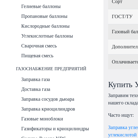
Сорт
Гелиевые баллоны
Пропановые баллоны
ГОСТ/ТУ
Кислородные баллоны
Газовый ба
Углекислотные баллоны
Сварочная смесь
Дополнител
Пищевая смесь
Оплачивает
ГАЗОСНАБЖЕНИЕ ПРЕДПРИЯТИЙ
Заправка газа
Купить У
Доставка газа
Заправим тех
Заправка сосудов дьюара
нашего склада
Заправка криоцилиндров
Часто ищут:
Газовые моноблоки
Заправка угл
Газификаторы и криоцилиндры
углекислотой