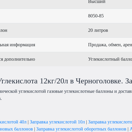
Высший
8050-85
ллон
20 литров
ьная информация
Продажа, обмен, арен
ся дополнительно
Углекислотный балло
глекислота 12кг/20л в Черноголовке. З
нической углекислотой газовые углекислотные баллоны и достав
.
екислотой 40л
|
Заправка углекислотой 10л
|
Заправка углекислот
 новых баллонов
|
Заправка углекислотой оборотных баллонов
|
А