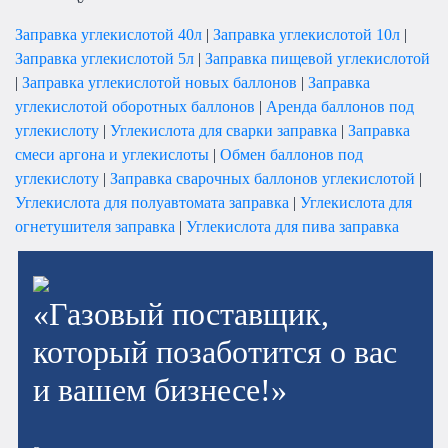
Заправка углекислотой 40л
|
Заправка углекислотой 10л
|
Заправка углекислотой 5л
|
Заправка пищевой углекислотой
|
Заправка углекислотой новых баллонов
|
Заправка
углекислотой оборотных баллонов
|
Аренда баллонов под
углекислоту
|
Углекислота для сварки заправка
|
Заправка
смеси аргона и углекислоты
|
Обмен баллонов под
углекислоту
|
Заправка сварочных баллонов углекислотой
|
Углекислота для полуавтомата заправка
|
Углекислота для
огнетушителя заправка
|
Углекислота для пива заправка
«Газовый поставщик,
который позаботится о вас
и вашем бизнесе!»