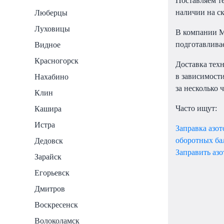
Поставляем те
наличии на с
Люберцы
Луховицы
В компании М
подготавлива
Видное
Красногорск
Доставка тех
в зависимости
Нахабино
за несколько ч
Клин
Часто ищут:
Кашира
Истра
Заправка азот
оборотных ба
Дедовск
Заправить азо
Зарайск
Егорьевск
Дмитров
Воскресенск
Волоколамск