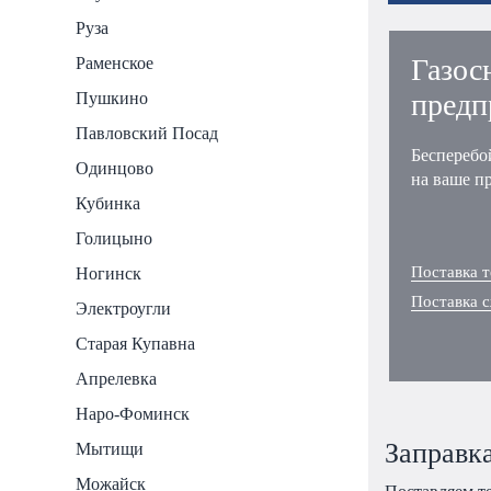
Руза
Газос
Раменское
предп
Пушкино
Павловский Посад
Бесперебо
Одинцово
на ваше п
Кубинка
Голицыно
Поставка т
Ногинск
Поставка 
Электроугли
Старая Купавна
Апрелевка
Наро-Фоминск
Заправка
Мытищи
Можайск