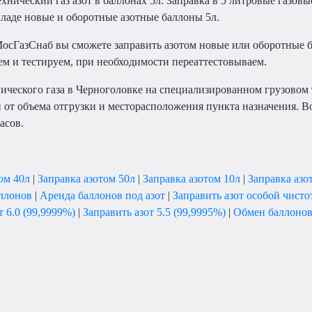
хнический газ азот в баллонах 5л. Заправка в 5 литровые газовы
кладе новые и оборотные азотные баллоны 5л.
осГазСнаб вы сможете заправить азотом новые или оборотные 
ем и тестируем, при необходимости переаттестовываем.
нического газа в Черноголовке на специализированном грузовом
 от объема отгрузки и месторасположения пункта назначения. Во
асов.
ом 40л
|
Заправка азотом 50л
|
Заправка азотом 10л
|
Заправка азо
ллонов
|
Аренда баллонов под азот
|
Заправить азот особой чисто
т 6.0 (99,9999%)
|
Заправить азот 5.5 (99,9995%)
|
Обмен баллонов