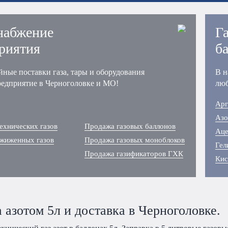
набжение
Г
риятия
б
йные поставки газа, тары и оборудования
В н
редприятие в Черноголовке и МО!
люб
Арг
Азо
ехнических газов
Продажа газовых баллонов
Аце
сжиженных газов
Продажа газовых моноблоков
Гел
Продажа газификаторов ГХК
Кис
 азотом 5л и доставка в Черноголовке.